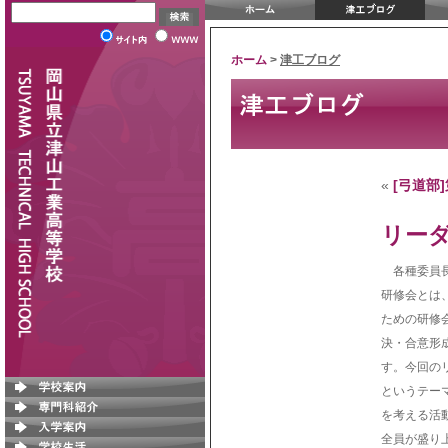
ホーム
>
津工ブログ
«
[弓道部
リー
各種委員長
研修会とは
ための研修
決・合意形
す。今回の
というテー
を考える活
全員が盛り