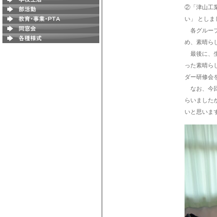
②「津山工
い」 としま
各グループ
め、素晴ら
最後に、生
った素晴ら
ダー研修会
なお、今回
らいました
いと思いま